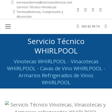
serviasistencia@serviasistencia.com
Servicio Técnico Vinotecas
Facebook
Mail
Sitio
Wha
Termoeléctricas, Compresión y
page
page
web
pag
Absorción
opens
opens
page
ope
693 82 99 74
Bus
in
in
opens
in
new
new
in
new
Servicio Técnico
window
window
new
win
windo
WHIRLPOOL
Estás aquí:
Vinotecas WHIRLPOOL - Vinacotecas
WHIRLPOOL - Cavas de Vino WHIRLPOOL -
Armarios Refrigerados de Vinos
WHIRLPOOL