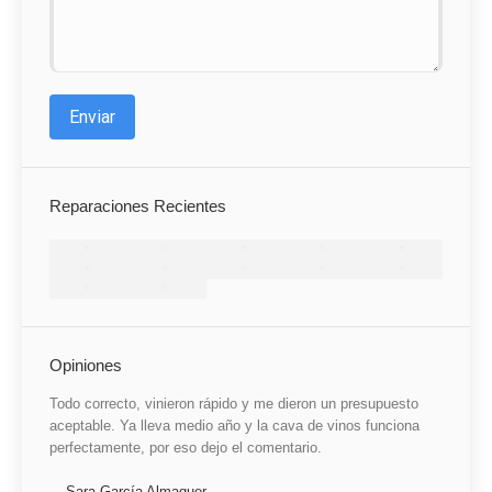
Enviar
Reparaciones Recientes
Opiniones
a sido
Todo correcto, vinieron rápido y me dieron un presupuesto
He qued
ke, que
aceptable. Ya lleva medio año y la cava de vinos funciona
mal ins
elo por
perfectamente, por eso dejo el comentario.
claro, 
ión. Un
reparac
ciones y
Sara García Almaguer
tiempo.