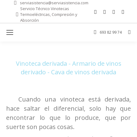
serviasistencia@serviasistencia.com
Servicio Técnico Vinotecas
Facebook
Mail
Sitio
Wha
Termoeléctricas, Compresión y
page
page
web
pag
Absorción
opens
opens
page
ope
693 82 99 74
Bus
in
in
opens
in
new
new
in
new
DERIVADA
window
window
new
win
windo
Estás aquí:
Vinoteca derivada - Armario de vinos
derivado - Cava de vinos derivada
Cuando una vinoteca está derivada,
hace saltar el diferencial, solo hay que
encontrar lo que lo produce, que por
suerte son pocas cosas.