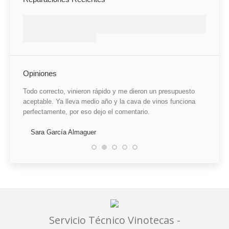
Opiniones
a sido
Todo correcto, vinieron rápido y me dieron un presupuesto
He qued
ke, que
aceptable. Ya lleva medio año y la cava de vinos funciona
mal ins
elo por
perfectamente, por eso dejo el comentario.
claro, 
ión. Un
reparac
ciones y
Sara García Almaguer
tiempo.
 a
mes
Mari
sto
Servicio Técnico Vinotecas -