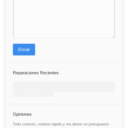
Enviar
Reparaciones Recientes
Opiniones
a sido
Todo correcto, vinieron rápido y me dieron un presupuesto
He qued