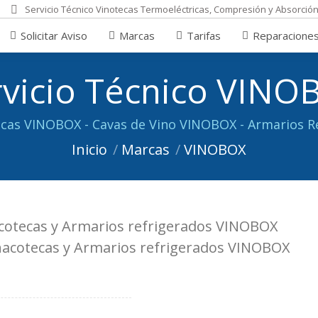
Servicio Técnico Vinotecas Termoeléctricas, Compresión y Absorció
Marcas
Tarifas
Reparaciones
Opiniones
Solicitar Aviso
Marcas
Tarifas
Reparacione
rvicio Técnico VINO
Estás aquí:
ecas VINOBOX - Cavas de Vino VINOBOX - Armarios R
Inicio
Marcas
VINOBOX