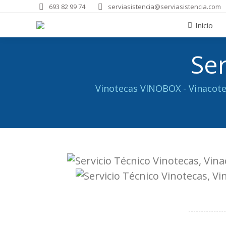
693 82 99 74
serviasistencia@serviasistencia.com
Inicio
Solicitar Aviso
Inicio
Se
Vinotecas VINOBOX - Vinacot