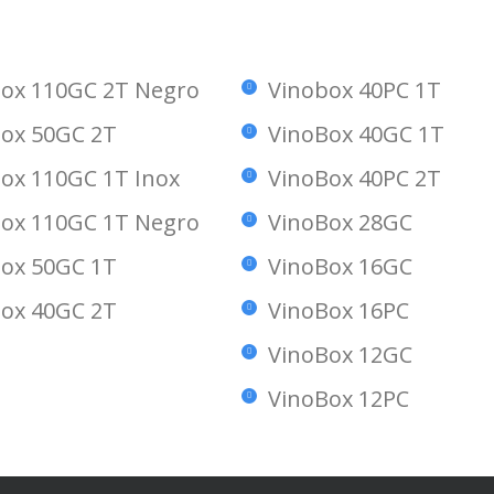
me estropee algo, no dudaré en
funcionando después 
llamarles.
me pareció justo escr
Francisco Perez d
ox 110GC 2T Negro
Vinobox 40PC 1T
Fernando
Muy satisfecho. Un 9/10
ox 50GC 2T
VinoBox 40GC 1T
ox 110GC 1T Inox
VinoBox 40PC 2T
ox 110GC 1T Negro
VinoBox 28GC
ox 50GC 1T
VinoBox 16GC
ox 40GC 2T
VinoBox 16PC
VinoBox 12GC
VinoBox 12PC