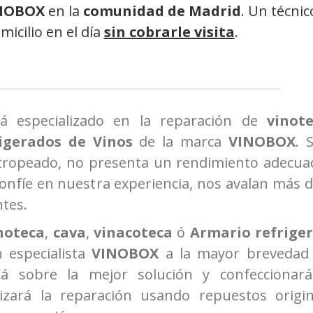
INOBOX
en la
comunidad de Madrid
. Un técnic
icilio en el día
sin cobrarle visita
.
tá especializado en la reparación de
vinot
igerados de Vinos
de la marca
VINOBOX
. 
tropeado, no presenta un rendimiento adecua
confíe en nuestra experiencia, nos avalan más 
ntes.
noteca
,
cava
,
vinacoteca
ó
Armario refrige
n especialista
VINOBOX
a la mayor brevedad
ará sobre la mejor solución y confeccionar
izará la reparación usando repuestos origin