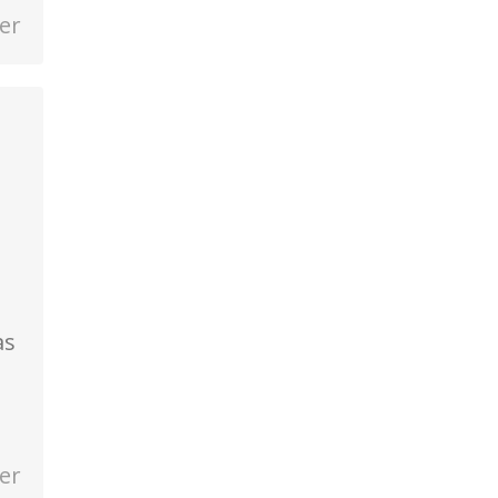
er
as
er