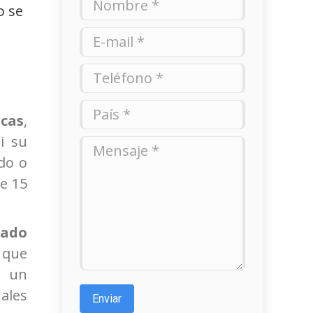
o se
E-mail *
Teléfono *
País *
ecas
,
Si su
Mensaje *
do o
de 15
rado
 que
á un
ales
Enviar