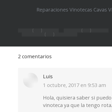
Reparaciones Vinotecas Cavas V
2 comentarios
Luis
dice:
1 octubre, 2017 en 9:53 am
Hola, quisiera saber si puedo
vinoteca ya que la tengo rota