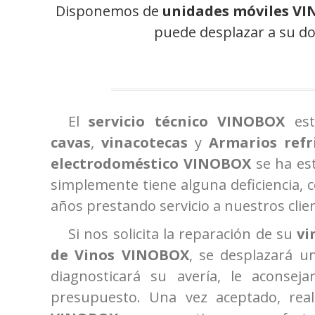
Disponemos de
unidades móviles V
puede desplazar a su dom
El
servicio técnico VINOBOX
es
cavas
,
vinacotecas
y
Armarios refr
electrodoméstico VINOBOX
se ha es
simplemente tiene alguna deficiencia, 
años prestando servicio a nuestros clie
Si nos solicita la reparación de su
vi
de Vinos
VINOBOX
, se desplazará u
diagnosticará su avería, le aconsej
presupuesto. Una vez aceptado, real