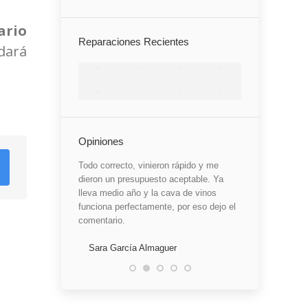
ario
Reparaciones Recientes
dará
Opiniones
 que es del rey. Mi
Todo correcto, vinieron rápido y me
He quedado cont
únicamente 1. Han
dieron un presupuesto aceptable. Ya
me dijo que esta
noteca Caveduke,
lleva medio año y la cava de vinos
eso se me estr
oblemas, dejo de
funciona perfectamente, por eso dejo el
claro, lo hable c
elo por detras. Me
comentario.
confirmó. La re
 y con mucha
bien, ya veremo
ico llamado Carlos
Sara García Almaguer
e explicaciones y
Marisa Vela A
antenimiento que
stas máquinas, que
Ya lleva 1 mes