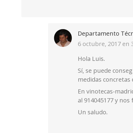
Departamento Técn
dice:
6 octubre, 2017 en 
Hola Luis.
Sí, se puede conseg
medidas concretas d
En vinotecas-madri
al 914045177 y nos 
Un saludo.