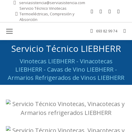
serviasistencia@serviasistencia.com
Servicio Técnico Vinotecas
Facebook
Mail
Sitio
Wha
Termoeléctricas, Compresión y
page
page
web
pag
Absorción
opens
opens
page
ope
693 82 99 74
Bus
in
in
opens
in
new
new
in
new
Servicio Técnico LIEBHERR
window
window
new
win
windo
Vinotecas LIEBHERR - Vinacotecas
Estás aquí:
LIEBHERR - Cavas de Vino LIEBHERR -
Armarios Refrigerados de Vinos LIEBHERR