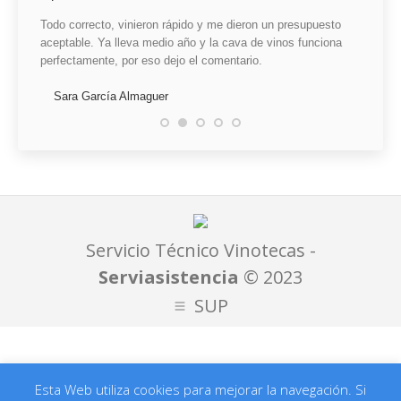
a sido
Todo correcto, vinieron rápido y me dieron un presupuesto
He qued
ke, que
aceptable. Ya lleva medio año y la cava de vinos funciona
mal ins
elo por
perfectamente, por eso dejo el comentario.
claro, 
ión. Un
reparac
ciones y
Sara García Almaguer
tiempo.
 a
mes
Mari
sto
Servicio Técnico Vinotecas -
Serviasistencia
©
2023
SUP
Esta Web utiliza cookies para mejorar la navegación. Si