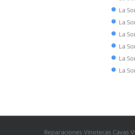
La So
La So
La So
La So
La So
La So
Reparaciones Vinotecas Cavas V