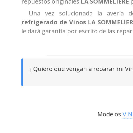
repuestos originales
LA SOMMELIERE
Una vez solucionada la avería
refrigerado de Vinos LA SOMMELIE
le dará garantía por escrito de las repa
¡ Quiero que vengan a reparar mi Vi
He quedado contenta, aunque el técnico
He quedado muy satisfech
me dijo que estaba mal instalada y por
muy rápido y muy amable 
eso se me estropeó y no me quedó muy
claro, lo hable con el fabricante y me lo
confirmó. La reparación ha quedado
Antonio Borric
bien, ya veremos según pase el tiempo.
Muy satisfech
Modelos
VIN
Marisa Vela Alvarez