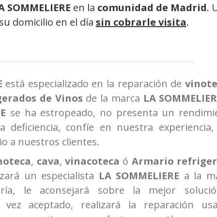
LA SOMMELIERE
en la
comunidad de Madrid
. 
su domicilio en el día
sin cobrarle visita
.
E
está especializado en la reparación de
vinot
gerados de Vinos
de la marca
LA SOMMELIER
RE
se ha estropeado, no presenta un rendimi
deficiencia, confíe en nuestra experiencia,
o a nuestros clientes.
noteca
,
cava
,
vinacoteca
ó
Armario refrige
azará un especialista
LA SOMMELIERE
a la m
ría, le aconsejará sobre la mejor soluci
 vez aceptado, realizará la reparación us