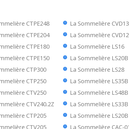
me estropee algo, no dudaré en
funcionando después 
llamarles.
me pareció justo escr
Francisco Perez d
mmelière CTPE248
La Sommelière CVD1
Fernando
Muy satisfecho. Un 9/10
mmelière CTPE204
La Sommelière CVD1
mmelière CTPE180
La Sommelière LS16
mmelière CTPE150
La Sommelière LS20B
mmelière CTP300
La Sommelière LS28
mmelière CTP250
La Sommelière LS35B
mmelière CTV250
La Sommelière LS48B
mmelière CTV240.2Z
La Sommelière LS33B
mmelière CTP205
La Sommelière LS20B
mmelière CTV205
La Sommelière CAC-0