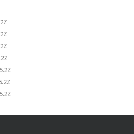
.2Z
.2Z
.2Z
.2Z
5.2Z
5.2Z
5.2Z