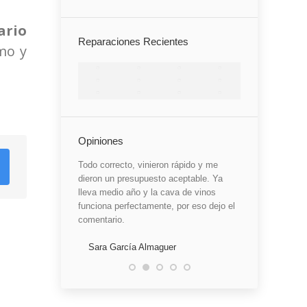
ario
Reparaciones Recientes
mo y
Opiniones
 que es del rey. Mi
Todo correcto, vinieron rápido y me
He quedado cont
únicamente 1. Han
dieron un presupuesto aceptable. Ya
me dijo que esta
noteca Caveduke,
lleva medio año y la cava de vinos
eso se me estr
oblemas, dejo de
funciona perfectamente, por eso dejo el
claro, lo hable c
elo por detras. Me
comentario.
confirmó. La re
 y con mucha
bien, ya veremo
ico llamado Carlos
Sara García Almaguer
e explicaciones y
Marisa Vela A
antenimiento que
stas máquinas, que
Ya lleva 1 mes