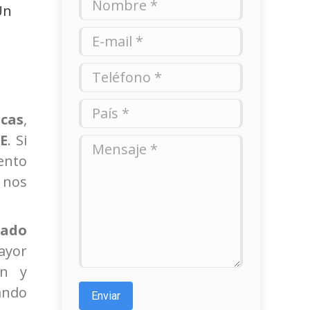
Un
E-mail *
Teléfono *
País *
ecas
,
E
. Si
Mensaje *
ento
 nos
rado
ayor
ón y
ando
Enviar