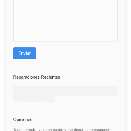
Enviar
Reparaciones Recientes
Opiniones
a sido
Todo correcto, vinieron rápido y me dieron un presupuesto
He qued