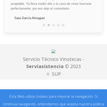
ke, que
aceptable. Ya lleva medio año y la cava de vinos funciona
mal ins
elo por
perfectamente, por eso dejo el comentario.
claro, 
ión. Un
reparac
ciones y
Sara García Almaguer
tiempo.
 a
mes
Mari
sto
Servicio Técnico Vinotecas -
Serviasistencia
©
2023
SUP
Esta Web utiliza cookies para mejorar la navegación. Si
continúa navegando, entendemos que acepta nuestra politica