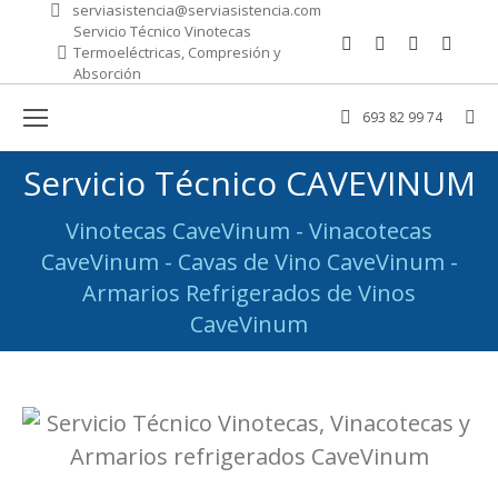
serviasistencia@serviasistencia.com
Servicio Técnico Vinotecas
Facebook
Mail
Sitio
Wha
Termoeléctricas, Compresión y
page
page
web
pag
Absorción
opens
opens
page
ope
693 82 99 74
Bus
in
in
opens
in
new
new
in
new
Servicio Técnico CAVEVINUM
window
window
new
win
windo
Vinotecas CaveVinum - Vinacotecas
Estás aquí:
CaveVinum - Cavas de Vino CaveVinum -
Armarios Refrigerados de Vinos
CaveVinum