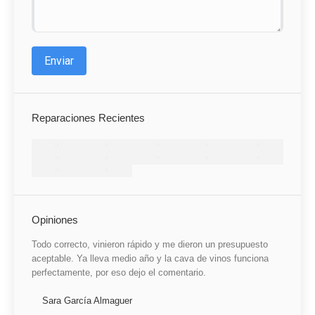
Enviar
Reparaciones Recientes
Opiniones
a sido
Todo correcto, vinieron rápido y me dieron un presupuesto
He qued
ke, que
aceptable. Ya lleva medio año y la cava de vinos funciona
mal ins
elo por
perfectamente, por eso dejo el comentario.
claro, 
ión. Un
reparac
ciones y
Sara García Almaguer
tiempo.
 a