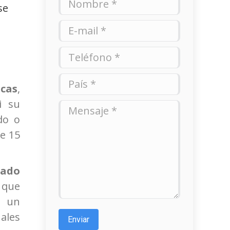
se
E-mail *
Teléfono *
País *
ecas
,
i su
Mensaje *
do o
de 15
rado
 que
á un
ales
Enviar