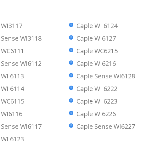
me estropee algo, no dudaré en
funcionando después 
llamarles.
me pareció justo escr
Francisco Perez d
 WI3117
Caple WI 6124
Fernando
Muy satisfecho. Un 9/10
 Sense WI3118
Caple WI6127
e WC6111
Caple WC6215
 Sense WI6112
Caple WI6216
 WI 6113
Caple Sense WI6128
 WI 6114
Caple WI 6222
e WC6115
Caple WI 6223
 WI6116
Caple WI6226
 Sense WI6117
Caple Sense WI6227
 WI 6123