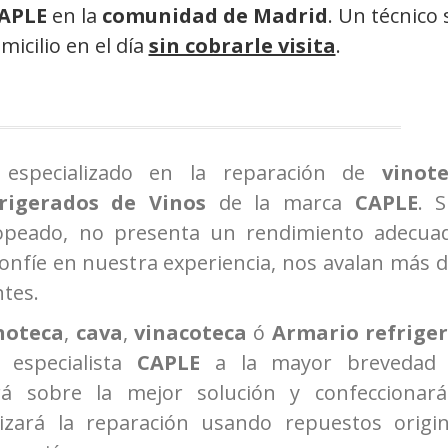
CAPLE
en la
comunidad de Madrid
. Un técnico 
icilio en el día
sin cobrarle visita
.
 especializado en la reparación de
vinot
rigerados de Vinos
de la marca
CAPLE
. S
opeado, no presenta un rendimiento adecua
confíe en nuestra experiencia, nos avalan más 
ntes.
noteca
,
cava
,
vinacoteca
ó
Armario refrige
 especialista
CAPLE
a la mayor brevedad
ará sobre la mejor solución y confeccionar
izará la reparación usando repuestos origin