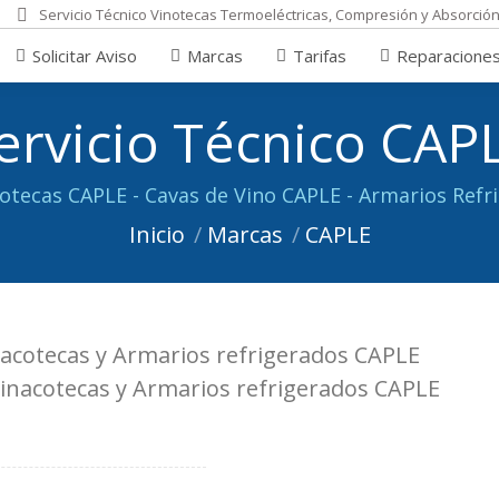
Servicio Técnico Vinotecas Termoeléctricas, Compresión y Absorció
Marcas
Tarifas
Reparaciones
Opiniones
Solicitar Aviso
Marcas
Tarifas
Reparacione
ervicio Técnico CAP
Estás aquí:
cotecas CAPLE - Cavas de Vino CAPLE - Armarios Refr
Inicio
Marcas
CAPLE