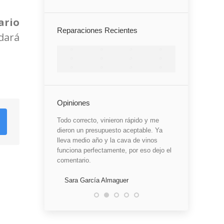
ario
Reparaciones Recientes
dará
Opiniones
 que es del rey. Mi
Todo correcto, vinieron rápido y me
He quedado cont
únicamente 1. Han
dieron un presupuesto aceptable. Ya
me dijo que esta
noteca Caveduke,
lleva medio año y la cava de vinos
eso se me estr
oblemas, dejo de
funciona perfectamente, por eso dejo el
claro, lo hable c
elo por detras. Me
comentario.
confirmó. La re
 y con mucha
bien, ya veremo
ico llamado Carlos
Sara García Almaguer
e explicaciones y
Marisa Vela A
antenimiento que
stas máquinas, que
Ya lleva 1 mes