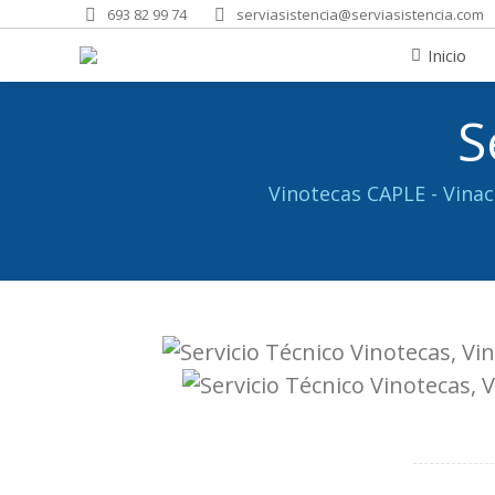
693 82 99 74
serviasistencia@serviasistencia.com
Inicio
Solicitar Aviso
Inicio
S
Vinotecas CAPLE - Vina