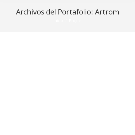
Archivos del Portafolio:
Artrom
Estás aquí:
Inicio
Project