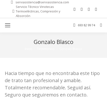
serviasistencia@serviasistencia.com
Servicio Técnico Vinotecas
Facebook
Mail
Sitio
Wha
Termoeléctricas, Compresión y
page
page
web
pag
Absorción
opens
opens
page
ope
693 82 99 74
Bus
in
in
opens
in
new
new
in
new
window
window
new
win
Gonzalo Blasco
windo
Estás aquí:
Inicio
Testimonios
Gonzalo Blasco
Hacia tiempo que no encontraba este tipo
de trato tan profesional y amable.
Totalmente recomendable. Seguid así.
Seguro que seguiremos en contacto.