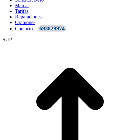
Marcas
Tarifas
Reparaciones
Opiniones
693829974
Contacto
SUP
I
a
T