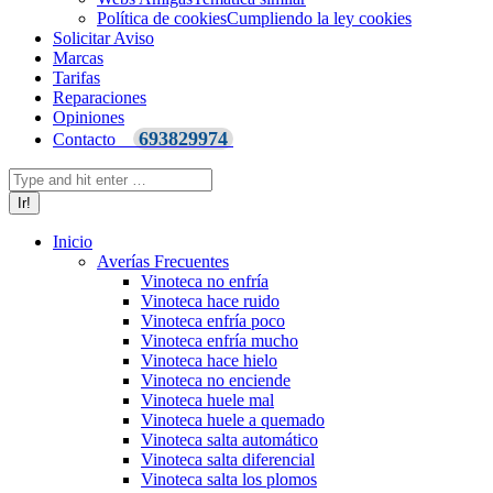
Política de cookies
Cumpliendo la ley cookies
Solicitar Aviso
Marcas
Tarifas
Reparaciones
Opiniones
693829974
Contacto
Buscar:
Inicio
Averías Frecuentes
Vinoteca no enfría
Vinoteca hace ruido
Vinoteca enfría poco
Vinoteca enfría mucho
Vinoteca hace hielo
Vinoteca no enciende
Vinoteca huele mal
Vinoteca huele a quemado
Vinoteca salta automático
Vinoteca salta diferencial
Vinoteca salta los plomos