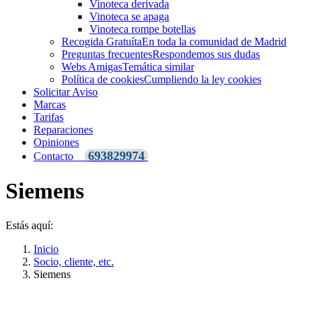
Vinoteca derivada
Vinoteca se apaga
Vinoteca rompe botellas
Recogida Gratuíta
En toda la comunidad de Madrid
Preguntas frecuentes
Respondemos sus dudas
Webs Amigas
Temática similar
Política de cookies
Cumpliendo la ley cookies
Solicitar Aviso
Marcas
Tarifas
Reparaciones
Opiniones
693829974
Contacto
Siemens
Estás aquí:
Inicio
Socio, cliente, etc.
Siemens