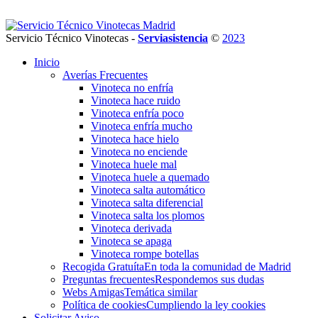
Servicio Técnico Vinotecas -
Serviasistencia
©
2023
Inicio
Averías Frecuentes
Vinoteca no enfría
Vinoteca hace ruido
Vinoteca enfría poco
Vinoteca enfría mucho
Vinoteca hace hielo
Vinoteca no enciende
Vinoteca huele mal
Vinoteca huele a quemado
Vinoteca salta automático
Vinoteca salta diferencial
Vinoteca salta los plomos
Vinoteca derivada
Vinoteca se apaga
Vinoteca rompe botellas
Recogida Gratuíta
En toda la comunidad de Madrid
Preguntas frecuentes
Respondemos sus dudas
Webs Amigas
Temática similar
Política de cookies
Cumpliendo la ley cookies
Solicitar Aviso