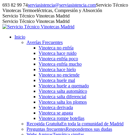
Saltar
693 82 99 74
serviasistencia@serviasistencia.com
Servicio Técnico
al
Vinotecas Termoeléctricas, Compresión y Absorción
contenido
Facebook
Mail
Sitio
Whatsapp
Servicio Técnico Vinotecas Madrid
page
page
web
page
Servicio Técnico Vinotecas Madrid
opens
opens
page
opens
in
in
opens
in
Inicio
new
new
in
new
Averías Frecuentes
window
window
new
window
Vinoteca no enfría
window
Vinoteca hace ruido
Vinoteca enfría poco
Vinoteca enfría mucho
Vinoteca hace hielo
Vinoteca no enciende
Vinoteca huele mal
Vinoteca huele a quemado
Vinoteca salta automático
Vinoteca salta diferencial
Vinoteca salta los plomos
Vinoteca derivada
Vinoteca se apaga
Vinoteca rompe botellas
Recogida Gratuíta
En toda la comunidad de Madrid
Preguntas frecuentes
Respondemos sus dudas
Webs Amigas
Temática similar